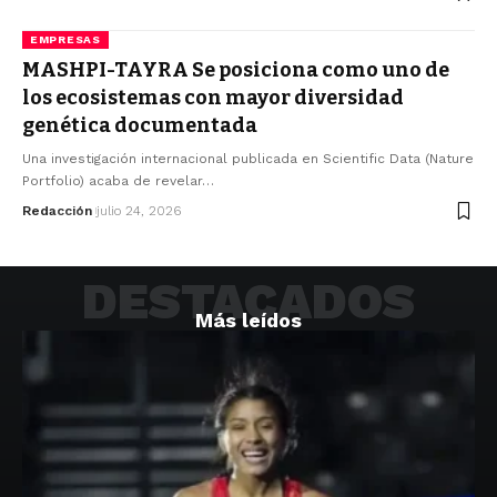
EMPRESAS
MASHPI-TAYRA Se posiciona como uno de
los ecosistemas con mayor diversidad
genética documentada
Una investigación internacional publicada en Scientific Data (Nature
Portfolio) acaba de revelar…
ECUATORIANOS
Redacción
julio 24, 2026
DESTACADOS
Más leídos