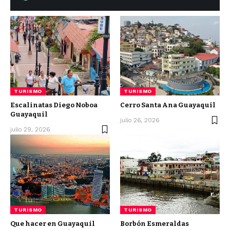
TURISMO
TURISMO
Escalinatas Diego Noboa
Cerro Santa Ana Guayaquil
Guayaquil
julio 26, 2026
julio 29, 2026
TURISMO
TURISMO
Que hacer en Guayaquil
Borbón Esmeraldas