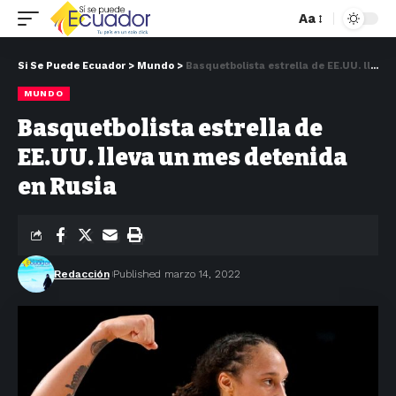
Aa
Si Se Puede Ecuador
>
Mundo
>
Basquetbolista estrella de EE.UU. lleva un mes detenida en Rusia
MUNDO
Basquetbolista estrella de
EE.UU. lleva un mes detenida
en Rusia
Redacción
Published marzo 14, 2022