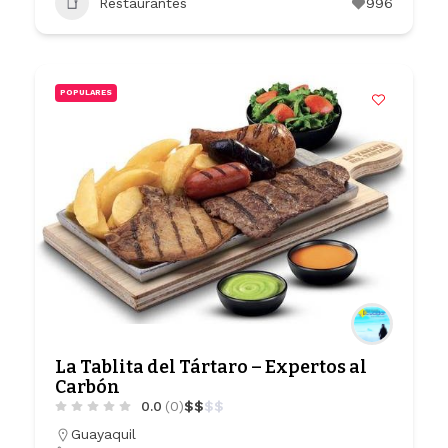
Restaurantes
996
POPULARES
La Tablita del Tártaro – Expertos al
Carbón
0.0
(0)
$
$
$
$
Guayaquil