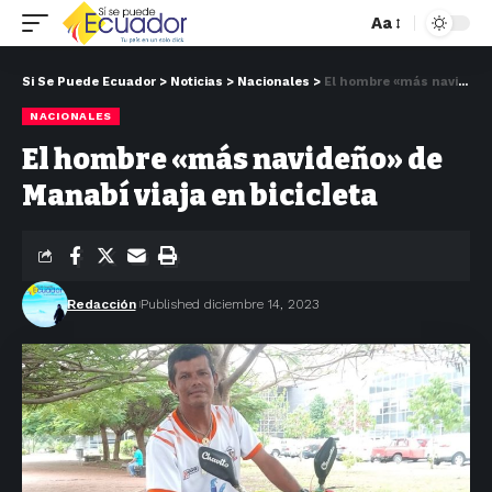
Aa
Si Se Puede Ecuador
>
Noticias
>
Nacionales
>
El hombre «más navideño» de Manabí viaja en bicicleta
NACIONALES
El hombre «más navideño» de
Manabí viaja en bicicleta
Redacción
Published diciembre 14, 2023