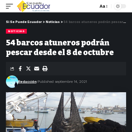
Aa
Si Se Puede Ecuador
>
Noticias
>
54 barcos atuneros podrán pescar desde el 8 de octubre
NOTICIAS
54 barcos atuneros podrán
pescar desde el 8 de octubre
Redacción
Published septiembre 14, 2021