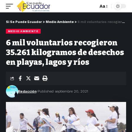
Aa
Si Se Puede Ecuador
>
Medio Ambiente
>
6 mil voluntarios recogieron 35.261 kilogramos de desechos en playas, lagos y ríos
MEDIO AMBIENTE
6 mil voluntarios recogieron
35.261 kilogramos de desechos
en playas, lagos y ríos
Redacción
Published septiembre 20, 2021