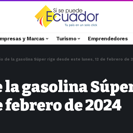
mpresas y Marcas
Turismo
Emprendedores
o de la gasolina Súper rige desde este lunes, 12 de febrero de 
 la gasolina Súpe
e febrero de 2024