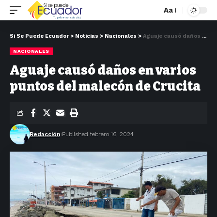
Aa
Si Se Puede Ecuador
>
Noticias
>
Nacionales
>
Aguaje causó daños en varios puntos del malecón de Crucita
NACIONALES
Aguaje causó daños en varios
puntos del malecón de Crucita
Redacción
Published febrero 16, 2024