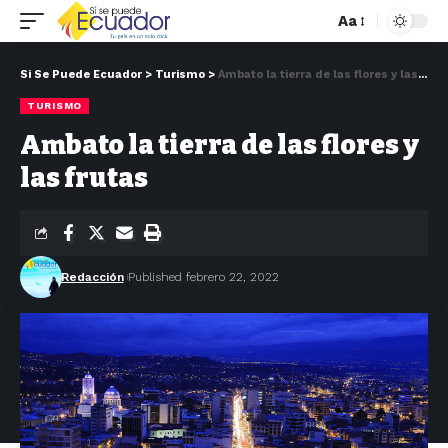
Aa
Si Se Puede Ecuador
>
Turismo
>
Ambato la tierra de las flores y las frutas
TURISMO
Ambato la tierra de las flores y
las frutas
Redacción
Published febrero 22, 2022