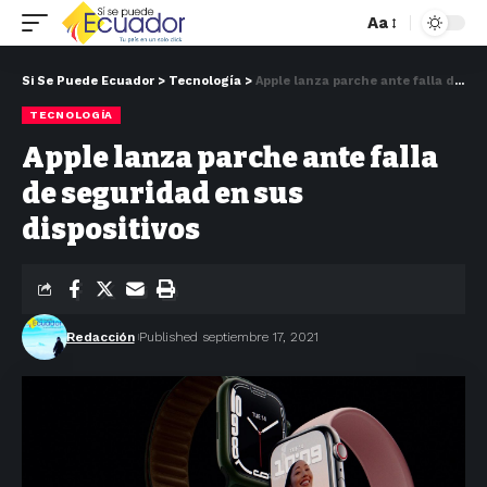
Aa
Si Se Puede Ecuador
>
Tecnología
>
Apple lanza parche ante falla de seguridad en sus dispositivos
TECNOLOGÍA
Apple lanza parche ante falla
de seguridad en sus
dispositivos
Redacción
Published septiembre 17, 2021