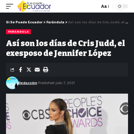
Aa
Si Se Puede Ecuador
>
Farándula
>
Así son los días de Cris Judd, el exesposo de Jennifer López
FARÁNDULA
Así son los días de Cris Judd, el
exesposo de Jennifer López
Redacción
Published julio 7, 2021