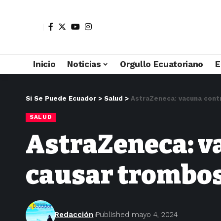
Inicio
Noticias
Orgullo Ecuatoriano
E
Si Se Puede Ecuador
>
Salud
>
AstraZeneca: vacuna cont
SALUD
AstraZeneca: v
causar trombos
Redacción
Published mayo 4, 2024