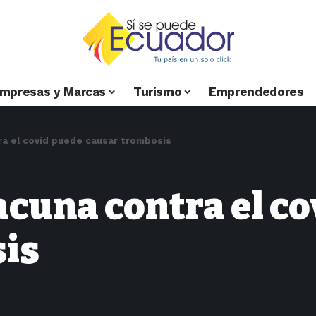
mpresas y Marcas
Turismo
Emprendedores
ra el covid puede causar trombosis
acuna contra el c
is