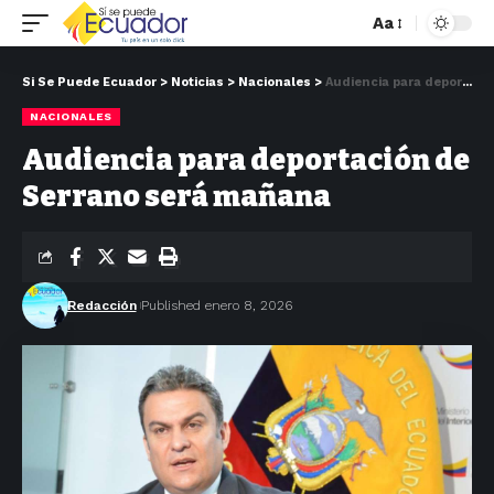
Aa
Si Se Puede Ecuador
>
Noticias
>
Nacionales
>
Audiencia para deportación de Serrano será mañana
NACIONALES
Audiencia para deportación de
Serrano será mañana
Redacción
Published enero 8, 2026