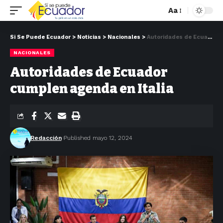
Aa
Si Se Puede Ecuador
>
Noticias
>
Nacionales
>
Autoridades de Ecuador cumplen agenda en Italia
NACIONALES
Autoridades de Ecuador
cumplen agenda en Italia
Redacción
Published mayo 12, 2024