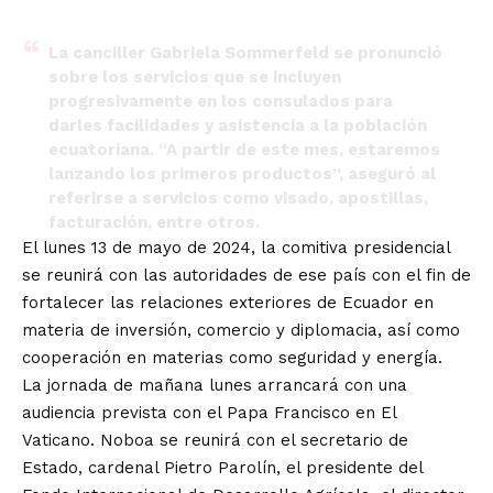
La canciller Gabriela Sommerfeld se pronunció
sobre los servicios que se incluyen
progresivamente en los consulados para
darles facilidades y asistencia a la población
ecuatoriana. “A partir de este mes, estaremos
lanzando los primeros productos”, aseguró al
referirse a servicios como visado, apostillas,
facturación, entre otros.
El lunes 13 de mayo de 2024, la comitiva presidencial
se reunirá con las autoridades de ese país con el fin de
fortalecer las relaciones exteriores de Ecuador en
materia de inversión, comercio y diplomacia, así como
cooperación en materias como seguridad y energía.
La jornada de mañana lunes arrancará con una
audiencia prevista con el Papa Francisco en El
Vaticano. Noboa se reunirá con el secretario de
Estado, cardenal Pietro Parolín, el presidente del