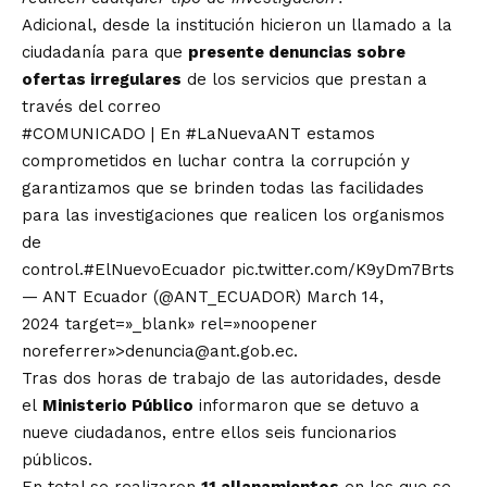
Adicional, desde la institución hicieron un llamado a la
ciudadanía para que
presente denuncias sobre
ofertas irregulares
de los servicios que prestan a
través del correo
#COMUNICADO
| En
#LaNuevaANT
estamos
comprometidos en luchar contra la corrupción y
garantizamos que se brinden todas las facilidades
para las investigaciones que realicen los organismos
de
control.
#ElNuevoEcuador
pic.twitter.com/K9yDm7Brts
— ANT Ecuador (@ANT_ECUADOR)
March 14,
2024
target=»_blank» rel=»noopener
noreferrer»>
denuncia@ant.gob.ec
.
Tras dos horas de trabajo de las autoridades, desde
el
Ministerio Público
informaron que se detuvo a
nueve ciudadanos, entre ellos seis funcionarios
públicos.