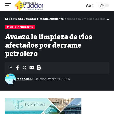
Aa
Si Se Puede Ecuador
>
Medio Ambiente
>
Avanza la limpieza de ríos afectados por derrame petrolero
MEDIO AMBIENTE
Avanza la limpieza de ríos
afectados por derrame
petrolero
Redacción
Published marzo 26, 2025