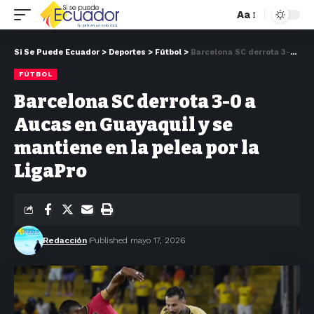
Aa
Si Se Puede Ecuador
>
Deportes
>
Fútbol
>
Barcelona SC derrota 3-0 a Aucas en Guayaquil y se mantiene en la pelea por la LigaPro
FÚTBOL
Barcelona SC derrota 3-0 a
Aucas en Guayaquil y se
mantiene en la pelea por la
LigaPro
Redacción
Published mayo 17, 2026