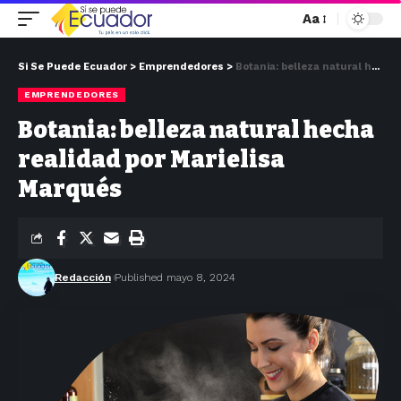
Aa
Si Se Puede Ecuador
>
Emprendedores
>
Botania: belleza natural hecha realidad por Marielisa Marqués
EMPRENDEDORES
Botania: belleza natural hecha
realidad por Marielisa
Marqués
Redacción
Published mayo 8, 2024