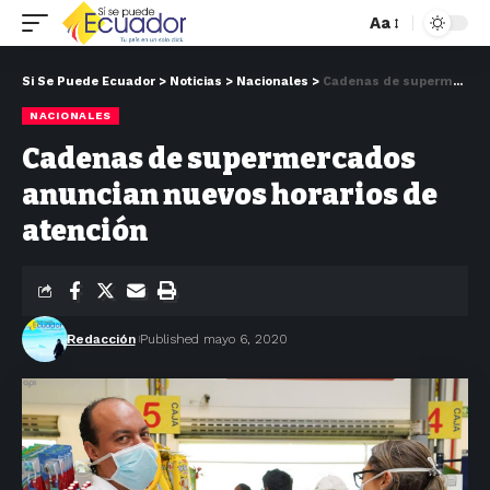
Aa
Si Se Puede Ecuador
>
Noticias
>
Nacionales
>
Cadenas de supermercados anuncian nuevos horarios de atención
NACIONALES
Cadenas de supermercados
anuncian nuevos horarios de
atención
Redacción
Published mayo 6, 2020