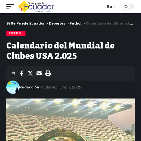
Aa
Si Se Puede Ecuador
>
Deportes
>
Fútbol
>
Calendario del Mundial de Clubes USA 2.025
FÚTBOL
Calendario del Mundial de
Clubes USA 2.025
Redacción
Published junio 7, 2025