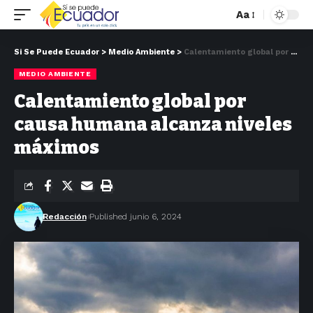
Aa
Si Se Puede Ecuador
>
Medio Ambiente
>
Calentamiento global por causa humana alcanza niveles máximos
MEDIO AMBIENTE
Calentamiento global por
causa humana alcanza niveles
máximos
Redacción
Published junio 6, 2024