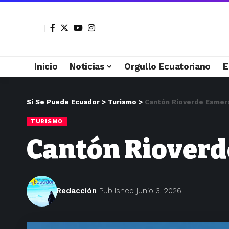
Inicio
Noticias
Orgullo Ecuatoriano
E
Si Se Puede Ecuador
>
Turismo
>
Cantón Rioverde Esmer
TURISMO
Cantón Rioverd
Redacción
Published junio 3, 2026