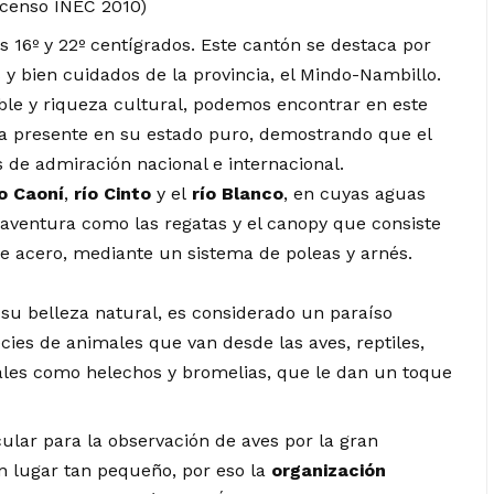
l censo INEC 2010)
 16º y 22º centígrados. Este cantón se destaca por
y bien cuidados de la provincia, el Mindo-Nambillo.
ble y riqueza cultural, podemos encontrar en este
a presente en su estado puro, demostrando que el
 de admiración nacional e internacional.
ío Caoní
,
río Cinto
y el
río Blanco
, en cuyas aguas
 aventura como las regatas y el canopy que consiste
de acero, mediante un sistema de poleas y arnés.
su belleza natural, es considerado un paraíso
ies de animales que van desde las aves, reptiles,
ales como helechos y bromelias, que le dan un toque
ular para la observación de aves por la gran
n lugar tan pequeño, por eso la
organización