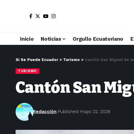
Inicio
Noticias
Orgullo Ecuatoriano
E
Si Se Puede Ecuador
>
Turismo
>
Cantón San Miguel de l
TURISMO
Cantón San Migu
Redacción
Published mayo 22, 2026