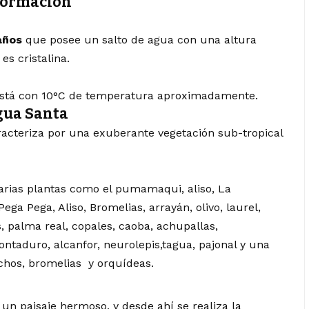
nformación
años
que posee un salto de agua con una altura
s cristalina.
Está con 10°C de temperatura aproximadamente.
gua Santa
acteriza por una exuberante vegetación sub-tropical
arias plantas como el pumamaqui, aliso, La
ga Pega, Aliso, Bromelias, arrayán, olivo, laurel,
, palma real, copales, caoba, achupallas,
ntaduro, alcanfor, neurolepis,tagua, pajonal y una
echos, bromelias y orquídeas.
un paisaje hermoso, y desde ahí se realiza la