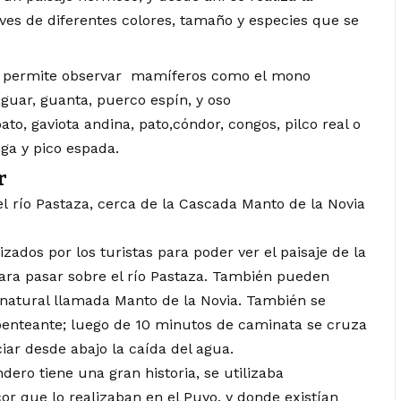
ves de diferentes colores, tamaño y especies que se
s permite observar mamíferos como el mono
aguar, guanta, puerco espín, y oso
to, gaviota andina, pato,cóndor, congos, pilco real o
nga y pico espada.
r
 río Pastaza, cerca de la Cascada Manto de la Novia
lizados por los turistas para poder ver el paisaje de la
ara pasar sobre el río Pastaza. También pueden
natural llamada Manto de la Novia. También se
penteante; luego de 10 minutos de caminata se cruza
ar desde abajo la caída del agua.
dero tiene una gran historia, se utilizaba
or que lo realizaban en el Puyo. y donde existían