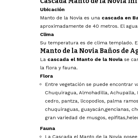
Cascada Manto de la Novia I
Ubicación
Manto de la Novia es una
cascada en B
aproximadamente de 40 metros. El agua e
Clima
Su temperatura es de clima templado. 
Manto de la Novia Baños de A
La
cascada el Manto de la Novia
se car
la flora y fauna.
Flora
Entre vegetación se puede encontrar v
Chuquiragua, Almohadilla, Achupalla, Pe
cedro, pantza, licopodios, palma ramos
chuquiraguas, guayacán,gencianas, cho
gran variedad de musgos, epifitas,hel
Fauna
La Cascada el Manto de la Novia posee 