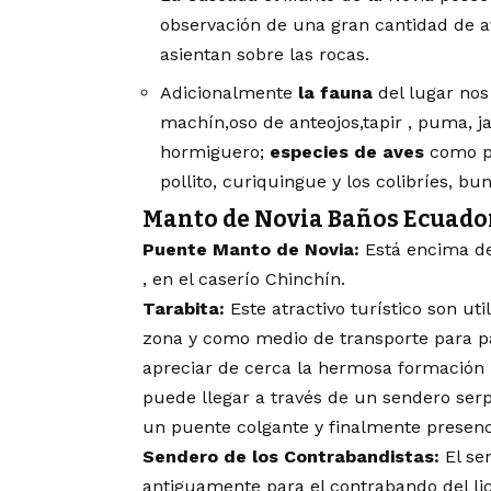
observación de una gran cantidad de a
asientan sobre las rocas.
Adicionalmente
la fauna
del lugar no
machín,oso de anteojos,tapir , puma, j
hormiguero;
especies de aves
como pa
pollito, curiquingue y los colibríes, bu
Manto de Novia Baños Ecuado
Puente Manto de Novia:
Está encima del
, en el caserío Chinchín.
Tarabita:
Este atractivo turístico son uti
zona y como medio de transporte para p
apreciar de cerca la hermosa formación 
puede llegar a través de un sendero ser
un puente colgante y finalmente presenci
Sendero de los Contrabandistas:
El sen
antiguamente para el contrabando del lic