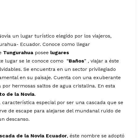
ia un lugar turístico elegido por los viajeros,
urahua- Ecuador. Conoce como llegar
de
Tungurahua
posee
lugares
te lugar se le conoce como “
Baños
” , viajar a éste
lvidables. Se encuentra en un sector privilegiado
amental en su paisaje. Cuenta con una exuberante
 por hermosas saltos de agua cristalina. En esta
o de la Novia
.
 característica especial por ser una cascada que se
irve de escape para alejarse del mundanal ruido de
 un descanso.
scada de la Novia Ecuador
, éste nombre se adoptó