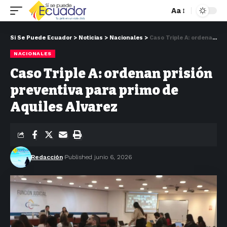
Aa
Si Se Puede Ecuador
>
Noticias
>
Nacionales
>
Caso Triple A: ordenan prisión preventiva para primo de Aquiles Alvarez
NACIONALES
Caso Triple A: ordenan prisión
preventiva para primo de
Aquiles Alvarez
Redacción
Published junio 6, 2026