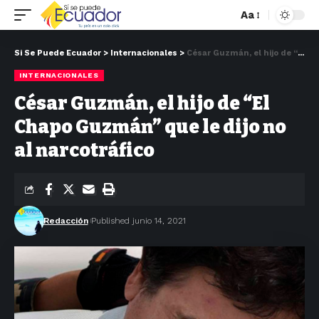
Aa
Si Se Puede Ecuador
>
Internacionales
>
César Guzmán, el hijo de “El Chapo Guzmán” que le dijo no al narcotráfico
INTERNACIONALES
César Guzmán, el hijo de “El
Chapo Guzmán” que le dijo no
al narcotráfico
Redacción
Published junio 14, 2021