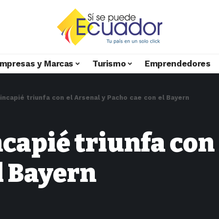
mpresas y Marcas
Turismo
Emprendedores
ncapié triunfa con el Arsenal y Pacho cae con el Bayern
apié triunfa con 
l Bayern