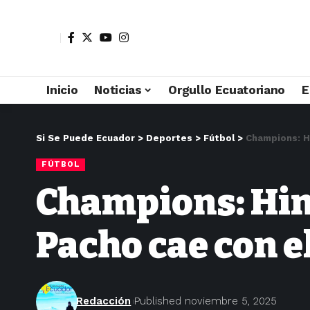
Inicio
Noticias
Orgullo Ecuatoriano
E
Si Se Puede Ecuador
>
Deportes
>
Fútbol
>
Champions: Hi
FÚTBOL
Champions: Hinc
Pacho cae con e
Redacción
Published noviembre 5, 2025