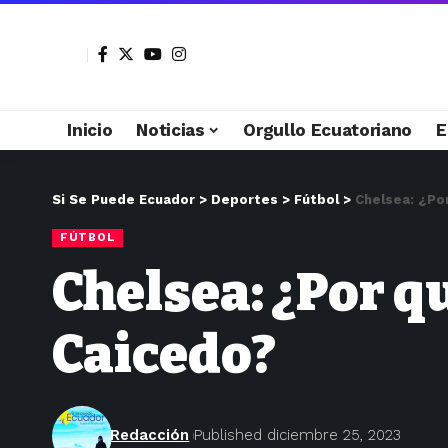
Inicio
Noticias
Orgullo Ecuatoriano
E
Si Se Puede Ecuador
>
Deportes
>
Fútbol
>
Chelsea: ¿Po
FÚTBOL
Chelsea: ¿Por q
Caicedo?
Redacción
Published diciembre 25, 2023