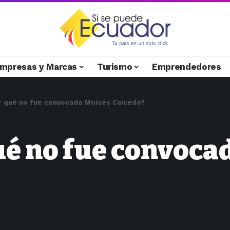
mpresas y Marcas
Turismo
Emprendedores
r qué no fue convocado Moisés Caicedo?
ué no fue convoca