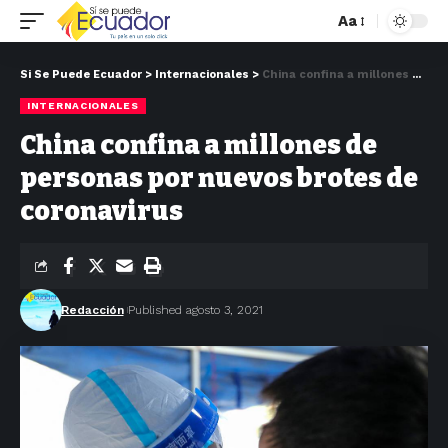
Aa
Si Se Puede Ecuador
>
Internacionales
>
China confina a millones de personas por nuevos brotes de coronavirus
INTERNACIONALES
China confina a millones de
personas por nuevos brotes de
coronavirus
Redacción
Published agosto 3, 2021