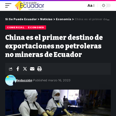
Aa
Si Se Puede Ecuador
>
Noticias
>
Economía
>
China es el primer destino de exportaciones no petroleras no mineras de Ecuador
COMERCIAL
ECONOMÍA
China es el primer destino de
exportaciones no petroleras
no mineras de Ecuador
Redacción
Published marzo 16, 2023