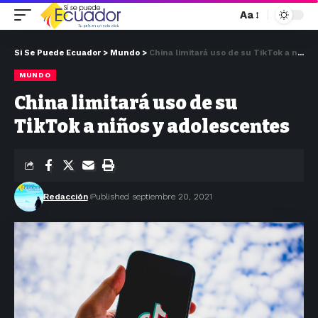
Aa
Si Se Puede Ecuador
>
Mundo
>
China limitará uso de su TikTok a niños y adolescentes
MUNDO
China limitará uso de su
TikTok a niños y adolescentes
Redacción
Published septiembre 20, 2021