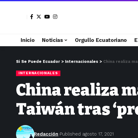
Inicio
Noticias
Orgullo Ecuatoriano
E
Si Se Puede Ecuador
>
Internacionales
>
China realiza m
INTERNACIONALES
China realiza m
Taiwán tras ‘p
Redacción
Published agosto 17, 2021