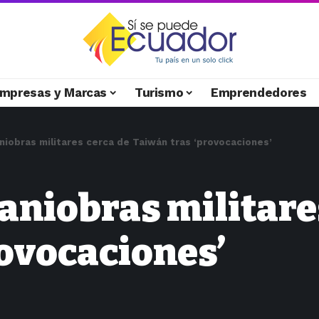
mpresas y Marcas
Turismo
Emprendedores
aniobras militares cerca de Taiwán tras ‘provocaciones’
aniobras militare
rovocaciones’