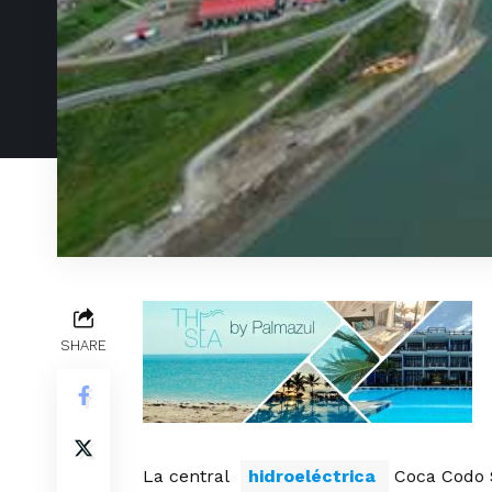
SHARE
La central
hidroeléctrica
Coca Codo S