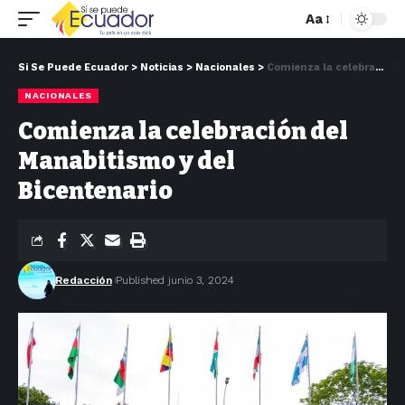
Aa
Si Se Puede Ecuador
>
Noticias
>
Nacionales
>
Comienza la celebración del Manabitismo y del Bicentenario
NACIONALES
Comienza la celebración del
Manabitismo y del
Bicentenario
Redacción
Published junio 3, 2024