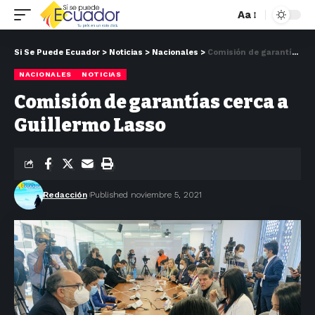
Aa
Si Se Puede Ecuador
>
Noticias
>
Nacionales
>
Comisión de garantías cerca a Guillermo Lasso
NACIONALES
NOTICIAS
Comisión de garantías cerca a
Guillermo Lasso
Redacción
Published noviembre 5, 2021