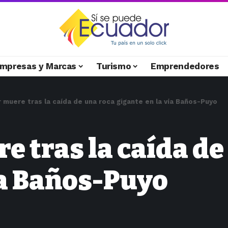
mpresas y Marcas
Turismo
Emprendedores
 muere tras la caída de una roca gigante en la vía Baños-Puyo
 tras la caída de
ía Baños-Puyo