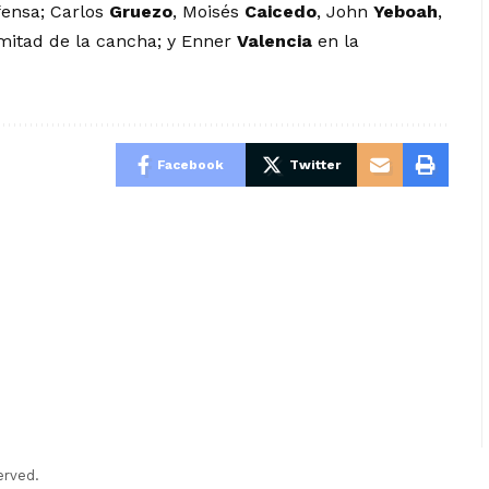
fensa; Carlos
Gruezo
, Moisés
Caicedo
, John
Yeboah
,
mitad de la cancha; y Enner
Valencia
en la
Facebook
Twitter
erved.