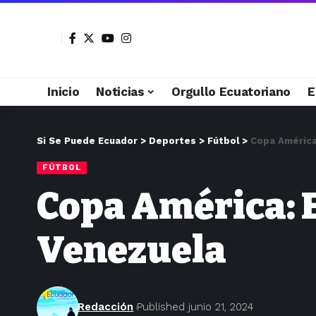
Inicio
Noticias
Orgullo Ecuatoriano
E
Si Se Puede Ecuador
>
Deportes
>
Fútbol
>
Copa América
FÚTBOL
Copa América: E
Venezuela
Redacción
Published junio 21, 2024