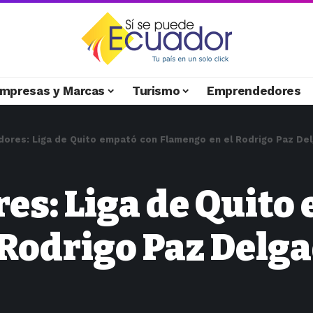
mpresas y Marcas
Turismo
Emprendedores
dores: Liga de Quito empató con Flamengo en el Rodrigo Paz De
es: Liga de Quito
 Rodrigo Paz Delg