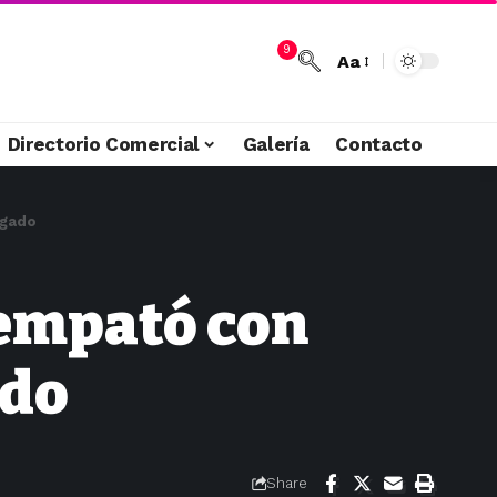
9
Aa
Directorio Comercial
Galería
Contacto
lgado
 empató con
ado
Share