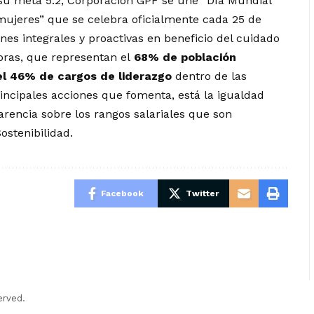
 su meta 5.2, Corporación GPF se une “Día Mundial
s mujeres” que se celebra oficialmente cada 25 de
es integrales y proactivas en beneficio del cuidado
doras, que representan el
68% de población
el 46% de cargos de liderazgo
dentro de las
incipales acciones que fomenta, está la igualdad
encia sobre los rangos salariales que son
stenibilidad.
Facebook
Twitter
erved.