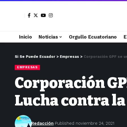
Inicio
Noticias
Orgullo Ecuatoriano
E
Si Se Puede Ecuador
>
Empresas
>
Corporación GPF se une
EMPRESAS
Corporación GPF
Lucha contra la
Redacción
Published noviembre 24, 2021