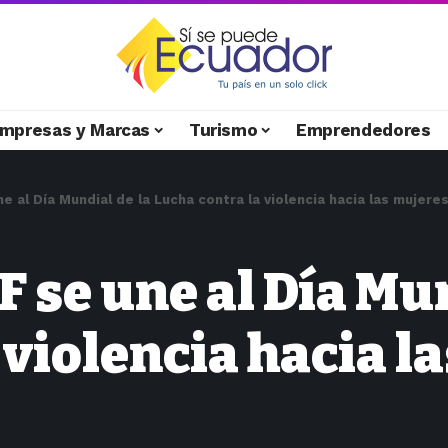
mpresas y Marcas
Turismo
Emprendedores
 al Día Mundial de la Lucha contra la violencia hacia las mujere
 se une al Día Mun
 violencia hacia l