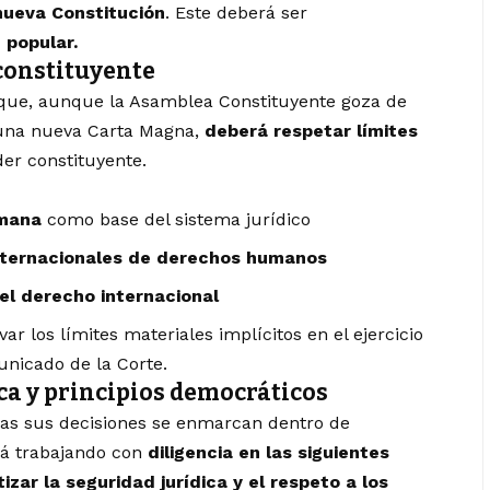
nueva Constitución
. Este deberá ser
 popular.
constituyente
r que, aunque la Asamblea Constituyente goza de
 una nueva Carta Magna,
deberá respetar límites
der constituyente.
umana
como base del sistema jurídico
nternacionales de derechos humanos
el derecho internacional
 los límites materiales implícitos en el ejercicio
unicado de la Corte.
ca y principios democráticos
das sus decisiones se enmarcan dentro de
rá trabajando con
diligencia en las siguientes
izar la seguridad jurídica y el respeto a los