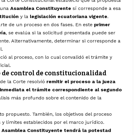
, la Corte Constitucional estableció que la propuesta
a una
Asamblea Constituyente
sí corresponde a esa
titución
y la
legislación ecuatoriana vigente
.
arte de un proceso en dos fases. En este
primer
vía
, se evalúa si la solicitud presentada puede ser
nte. Alternativamente, determinar si corresponde a
l.
ó al proceso, con lo cual convalidó el trámite y
icial.
 de control de constitucionalidad
de la Corte resolvió
remitir el proceso a la jueza
 inmediata el trámite correspondiente al segundo
lisis más profundo sobre el contenido de la
xto propuesto. También, los objetivos del proceso
s y límites establecidos por el marco jurídico.
a Asamblea Constituyente tendrá la potestad