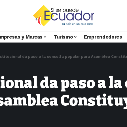
mpresas y Marcas
Turismo
Emprendedores
stitucional da paso a la consulta popular para Asamblea Consti
ional da paso a la
samblea Constitu