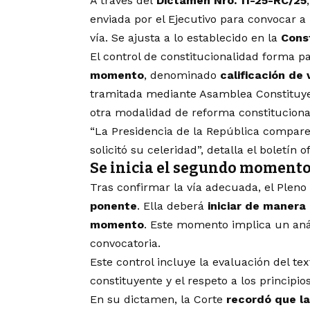
A través del
Dictamen Nro. 11-25-RC/25
enviada por el Ejecutivo para convocar 
vía. Se ajusta a lo establecido en la
Cons
El control de constitucionalidad forma p
momento
, denominado
calificación de 
tramitada mediante Asamblea Constituye
otra modalidad de reforma constituciona
“La Presidencia de la República compareci
solicitó su celeridad”, detalla el boletín of
Se inicia el segundo momento
Tras confirmar la vía adecuada, el Pleno 
ponente
. Ella deberá
iniciar de manera
momento
. Este momento implica un aná
convocatoria.
Este control incluye la evaluación del te
constituyente y el respeto a los principio
En su dictamen, la Corte
recordó que l