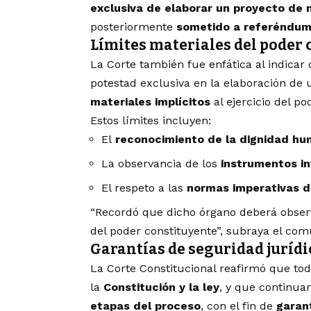
exclusiva de elaborar un proyecto de 
posteriormente
sometido a referéndum
Límites materiales del poder 
La Corte también fue enfática al indica
potestad exclusiva en la elaboración de
materiales implícitos
al ejercicio del po
Estos límites incluyen:
El
reconocimiento de la dignidad h
La observancia de los
instrumentos i
El respeto a las
normas imperativas d
“Recordó que dicho órgano deberá observar
del poder constituyente”, subraya el com
Garantías de seguridad jurídi
La Corte Constitucional reafirmó que to
la
Constitución y la ley
, y que continua
etapas del proceso
, con el fin de
garant