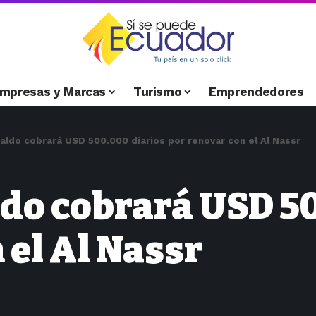
mpresas y Marcas
Turismo
Emprendedores
aldo cobrará USD 500.000 diarios por renovar con el Al Nassr
do cobrará USD 50
 el Al Nassr