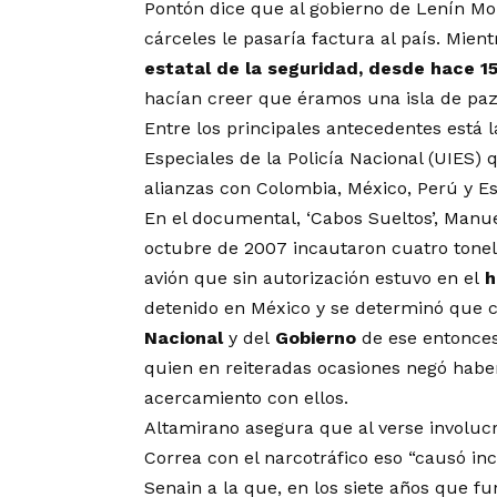
Pontón dice que al gobierno de Lenín Mor
cárceles le pasaría factura al país. Mie
estatal de la seguridad, desde hace 1
hacían creer que éramos una isla de paz
Entre los principales antecedentes está l
Especiales de la Policía Nacional (UIES) 
alianzas con Colombia, México, Perú y Es
En el documental, ‘Cabos Sueltos’, Manue
octubre de 2007 incautaron cuatro tonel
avión que sin autorización estuvo en el
h
detenido en México y se determinó que 
Nacional
y del
Gobierno
de ese entonces
quien en reiteradas ocasiones negó haber
acercamiento con ellos.
Altamirano asegura que al verse involucr
Correa con el narcotráfico eso “causó in
Senain
a la que, en los siete años que fu