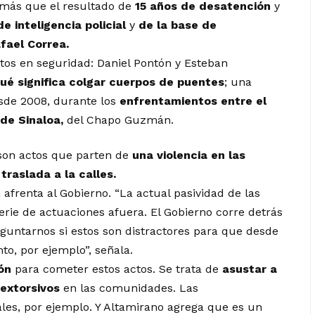
s más que el resultado de
15 años de desatención
y
e inteligencia policial
y
de la base de
fael Correa.
rtos en seguridad: Daniel Pontón y Esteban
ué significa colgar cuerpos de puentes
; una
sde 2008, durante los
enfrentamientos entre el
 de Sinaloa,
del Chapo Guzmán.
 son actos que parten de
una violencia en las
e
traslada a la calles.
 afrenta al Gobierno. “La actual pasividad de las
erie de actuaciones afuera. El Gobierno corre detrás
guntarnos si estos son distractores para que desde
o, por ejemplo”, señala.
ón
para cometer estos actos. Se trata de
asustar a
extorsivos
en las comunidades. Las
es, por ejemplo. Y Altamirano agrega que es un