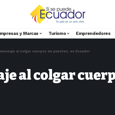
mpresas y Marcas
Turismo
Emprendedores
l mensaje al colgar cuerpos en puentes, en Ecuador
aje al colgar cuer