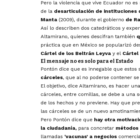
Pero la violencia que vive Ecuador no e
de la
desarticulación de instituciones d
Manta
(2009), durante el gobierno
de Ra
Así lo describen dos catedráticos y expe
Altamirano, quienes descifran también
q
práctica que en México se popularizó de
Cártel de los Beltrán Leyva
y el
Cártel
El mensaje no es solo para el Estado
Pontón dice que es innegable que estos
cárceles
, que al no poderse contener s
El objetivo, dice Altamirano, es hacer una
cárceles, entre comillas, se debe a una s
de los hechos y no previene. Hay que pre
las cárceles se de un nuevo amotinamient
Pero Pontón dice que
hay otra motivaci
la ciudadanía,
para concretar
métodos 
llamadas
‘vacunas’ a negocios
comercial