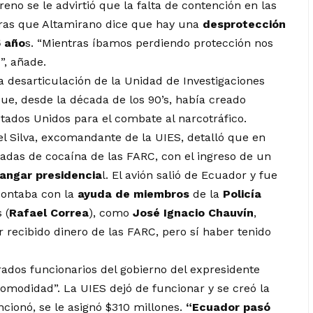
eno se le advirtió que la falta de contención en las
ntras que Altamirano dice que hay una
desprotección
5 año
s. “Mientras íbamos perdiendo protección nos
”, añade.
a desarticulación de la Unidad de Investigaciones
que, desde la década de los 90’s, había creado
tados Unidos para el combate al narcotráfico.
l Silva, excomandante de la UIES, detalló que en
adas de cocaína de las FARC, con el ingreso de un
angar presidencia
l. El avión salió de Ecuador y fue
contaba con la
ayuda de miembros
de la
Policía
 (
Rafael Correa
), como
José Ignacio Chauvín
,
 recibido dinero de las FARC, pero sí haber tenido
ados funcionarios del gobierno del expresidente
comodidad”. La UIES dejó de funcionar y se creó
la
ncionó, se le asignó $310 millones.
“Ecuador pasó