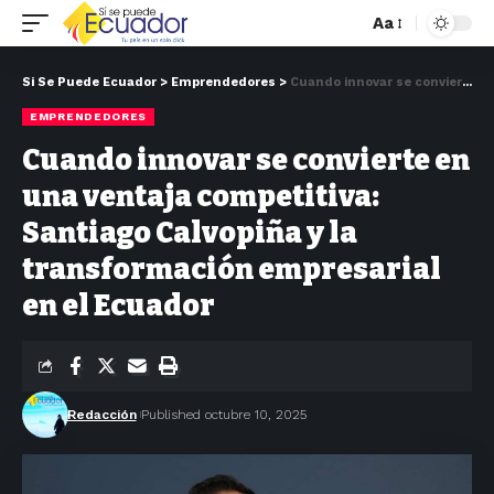
Aa
Si Se Puede Ecuador
>
Emprendedores
>
Cuando innovar se convierte en una ventaja competitiva: Santiago Calvopiña y la transformación empresarial en el Ecuador
EMPRENDEDORES
Cuando innovar se convierte en
una ventaja competitiva:
Santiago Calvopiña y la
transformación empresarial
en el Ecuador
Redacción
Published octubre 10, 2025