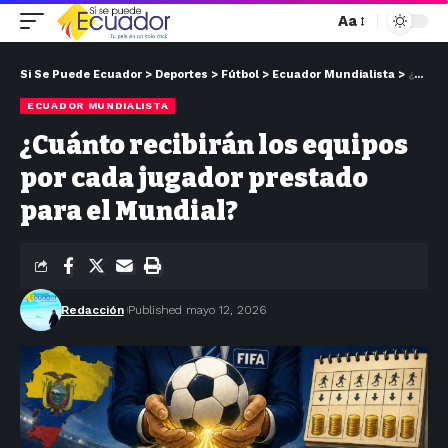
Aa
Si Se Puede Ecuador
>
Deportes
>
Fútbol
>
Ecuador Mundialista
>
¿Cuánto recibirán los equipos por cada jugador prestado para el Mundial?
ECUADOR MUNDIALISTA
¿Cuánto recibirán los equipos
por cada jugador prestado
para el Mundial?
Redacción
Published mayo 12, 2026