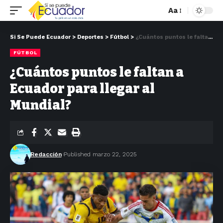
Aa
Si Se Puede Ecuador
>
Deportes
>
Fútbol
>
¿Cuántos puntos le faltan a Ecuador para llegar al Mundial?
FÚTBOL
¿Cuántos puntos le faltan a
Ecuador para llegar al
Mundial?
Redacción
Published marzo 22, 2025