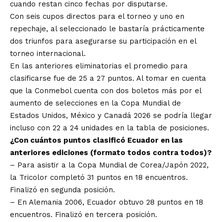
cuando restan cinco fechas por disputarse.
Con seis cupos directos para el torneo y uno en
repechaje, al seleccionado le bastaría prácticamente
dos triunfos para asegurarse su participación en el
torneo internacional.
En las anteriores eliminatorias el promedio para
clasificarse fue de 25 a 27 puntos. Al tomar en cuenta
que la Conmebol cuenta con dos boletos más por el
aumento de selecciones en la Copa Mundial de
Estados Unidos, México y Canadá 2026 se podría llegar
incluso con 22 a 24 unidades en la tabla de posiciones.
¿Con cuántos puntos clasificó Ecuador en las
anteriores ediciones (formato todos contra todos)?
– Para asistir a la Copa Mundial de Corea/Japón 2022,
la Tricolor completó 31 puntos en 18 encuentros.
Finalizó en segunda posición.
– En Alemania 2006, Ecuador obtuvo 28 puntos en 18
encuentros. Finalizó en tercera posición.