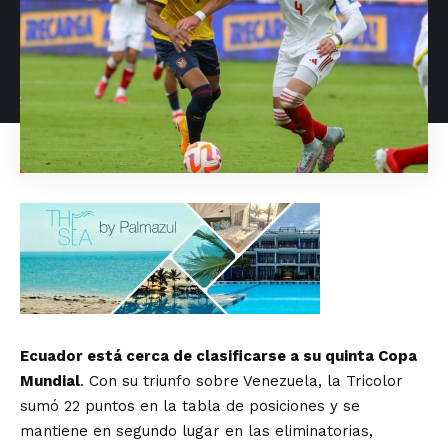
Ecuador está cerca de clasificarse a su quinta Copa
Mundial
. Con su triunfo sobre Venezuela, la Tricolor
sumó 22 puntos en la tabla de posiciones y se
mantiene en segundo lugar en las eliminatorias,