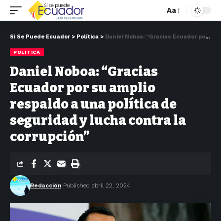
Aa
Si Se Puede Ecuador
>
Política
>
Daniel Noboa: “Gracias Ecuador por su amplio respaldo a una política de seguridad y lucha contra la corrupción”
POLÍTICA
Daniel Noboa: “Gracias
Ecuador por su amplio
respaldo a una política de
seguridad y lucha contra la
corrupción”
Redacción
Published abril 22, 2024