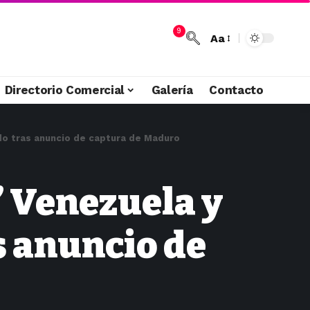
9
Aa
Directorio Comercial
Galería
Contacto
do tras anuncio de captura de Maduro
” Venezuela y
s anuncio de