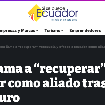
mpresas y Marcas
Turismo
Emprendedores
boa llama a “recuperar” Venezuela y ofrece a Ecuador como alia
lama a “recuperar
r como aliado tra
duro