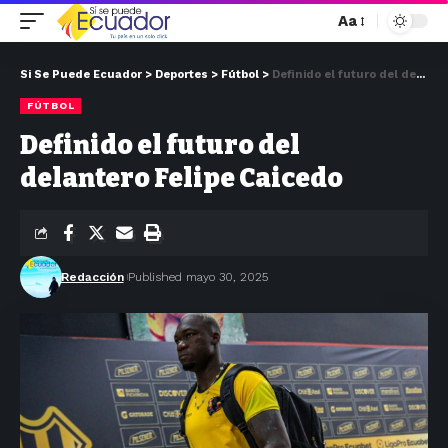
Aa
Si Se Puede Ecuador
>
Deportes
>
Fútbol
>
Definido el futuro del delantero Felipe Caicedo
FÚTBOL
Definido el futuro del
delantero Felipe Caicedo
Redacción
Published mayo 30, 2025