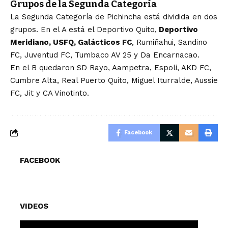
Grupos de la Segunda Categoría
La Segunda Categoría de Pichincha está dividida en dos
grupos. En el A está el Deportivo Quito,
Deportivo
Meridiano, USFQ, Galácticos FC
, Rumiñahui, Sandino
FC, Juventud FC, Tumbaco AV 25 y Da Encarnacao.
En el B quedaron SD Rayo, Aampetra, Espoli, AKD FC,
Cumbre Alta, Real Puerto Quito, Miguel Iturralde, Aussie
FC, Jit y CA Vinotinto.
Facebook
FACEBOOK
VIDEOS