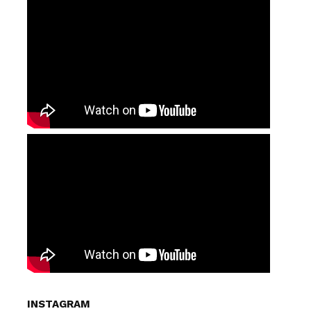
INSTAGRAM