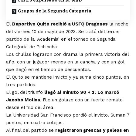
Castro expulsado en la ‘AKD’
Grupos de la Segunda Categoría
El
Deportivo Quito recibió a USFQ Dragones
la noche
del viernes 10 de mayo de 2023. Se trató del tercer
partido de la ‘Academia’ en el torneo de Segunda
Categoría de Pichincha.
Los chullas lograron con drama la primera victoria del
año, con un jugador menos en la cancha y con un gol
que llegó en el tiempo de descuentos.
El Quito se mantiene invicto y ya suma cinco puntos, en
tres partidos.
El gol del triunfo
llegó al minuto 90 + 2′. Lo marcó
Jacobo Molina
. Fue un golazo con un fuerte remate
desde el filo del área.
La Universidad San Francisco perdió el invicto. Suman 7
puntos, en cuatro cotejos.
Al final del partido se
registraron grescas y peleas en