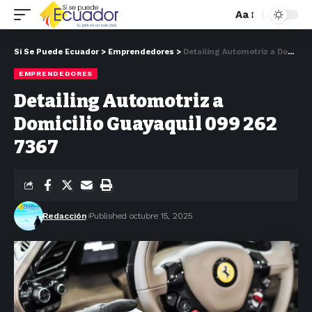
Aa
Si Se Puede Ecuador
>
Emprendedores
>
Detailing Automotriz a Domicilio Guayaquil 099 262 7367
EMPRENDEDORES
Detailing Automotriz a
Domicilio Guayaquil 099 262
7367
Redacción
Published octubre 15, 2025